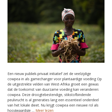
Een nieuw publiek-privaat initiatief zet de veelzijdige
cowpea in als gamechanger voor plantaardige voeding Op
de uitgestrekte velden van West-Afrika groeit een gewas
dat de toekomst van duurzame voeding kan veranderen:
cowpea. Deze droogtebestendige, stikstofbindende
peulvrucht is al generaties lang een essentieel onderdeel
van het lokale dieet. Nu krijgt cowpea een nieuwe rol als
hoogwaardige …
Meer lezen