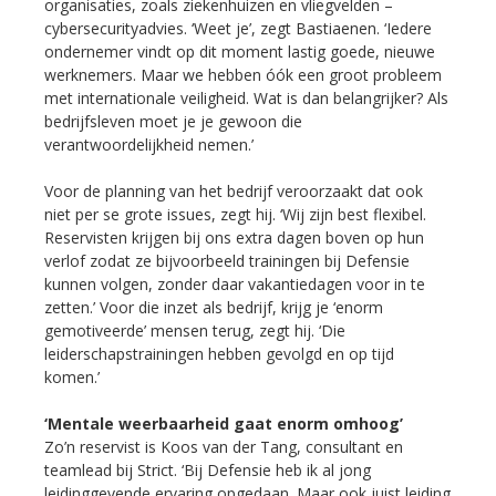
organisaties, zoals ziekenhuizen en vliegvelden –
cybersecurityadvies. ‘Weet je’, zegt Bastiaenen. ‘Iedere
ondernemer vindt op dit moment lastig goede, nieuwe
werknemers. Maar we hebben óók een groot probleem
met internationale veiligheid. Wat is dan belangrijker? Als
bedrijfsleven moet je je gewoon die
verantwoordelijkheid nemen.’
Voor de planning van het bedrijf veroorzaakt dat ook
niet per se grote issues, zegt hij. ‘Wij zijn best flexibel.
Reservisten krijgen bij ons extra dagen boven op hun
verlof zodat ze bijvoorbeeld trainingen bij Defensie
kunnen volgen, zonder daar vakantiedagen voor in te
zetten.’ Voor die inzet als bedrijf, krijg je ‘enorm
gemotiveerde’ mensen terug, zegt hij. ‘Die
leiderschapstrainingen hebben gevolgd en op tijd
komen.’
‘Mentale weerbaarheid gaat enorm omhoog’
Zo’n reservist is Koos van der Tang, consultant en
teamlead bij Strict. ‘Bij Defensie heb ik al jong
leidinggevende ervaring opgedaan. Maar ook juist leiding