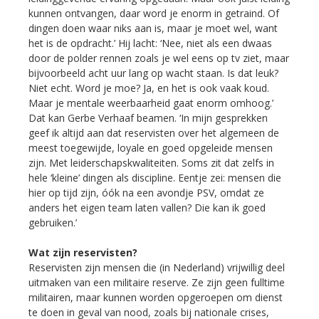
kunnen ontvangen, daar word je enorm in getraind. Of
dingen doen waar niks aan is, maar je moet wel, want
het is de opdracht.’ Hij lacht: ‘Nee, niet als een dwaas
door de polder rennen zoals je wel eens op tv ziet, maar
bijvoorbeeld acht uur lang op wacht staan. Is dat leuk?
Niet echt. Word je moe? Ja, en het is ook vaak koud.
Maar je mentale weerbaarheid gaat enorm omhoog.’
Dat kan Gerbe Verhaaf beamen. ‘In mijn gesprekken
geef ik altijd aan dat reservisten over het algemeen de
meest toegewijde, loyale en goed opgeleide mensen
zijn. Met leiderschapskwaliteiten. Soms zit dat zelfs in
hele ‘kleine’ dingen als discipline. Eentje zei: mensen die
hier op tijd zijn, óók na een avondje PSV, omdat ze
anders het eigen team laten vallen? Die kan ik goed
gebruiken.’
Wat zijn reservisten?
Reservisten zijn mensen die (in Nederland) vrijwillig deel
uitmaken van een militaire reserve. Ze zijn geen fulltime
militairen, maar kunnen worden opgeroepen om dienst
te doen in geval van nood, zoals bij nationale crises,