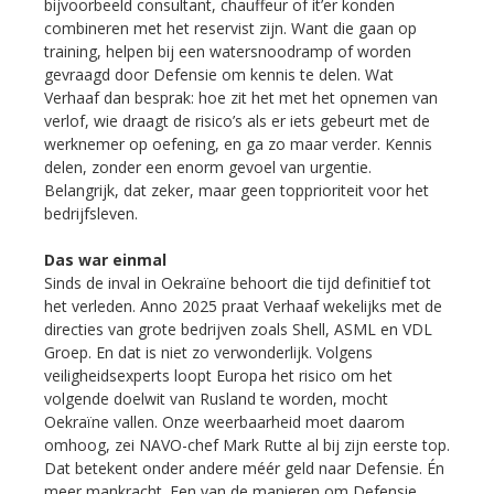
bijvoorbeeld consultant, chauffeur of it’er konden
combineren met het reservist zijn. Want die gaan op
training, helpen bij een watersnoodramp of worden
gevraagd door Defensie om kennis te delen. Wat
Verhaaf dan besprak: hoe zit het met het opnemen van
verlof, wie draagt de risico’s als er iets gebeurt met de
werknemer op oefening, en ga zo maar verder. Kennis
delen, zonder een enorm gevoel van urgentie.
Belangrijk, dat zeker, maar geen topprioriteit voor het
bedrijfsleven.
Das war einmal
Sinds de inval in Oekraïne behoort die tijd definitief tot
het verleden. Anno 2025 praat Verhaaf wekelijks met de
directies van grote bedrijven zoals Shell, ASML en VDL
Groep. En dat is niet zo verwonderlijk. Volgens
veiligheidsexperts loopt Europa het risico om het
volgende doelwit van Rusland te worden, mocht
Oekraïne vallen. Onze weerbaarheid moet daarom
omhoog, zei NAVO-chef Mark Rutte al bij zijn eerste top.
Dat betekent onder andere méér geld naar Defensie. Én
meer mankracht. Een van de manieren om Defensie