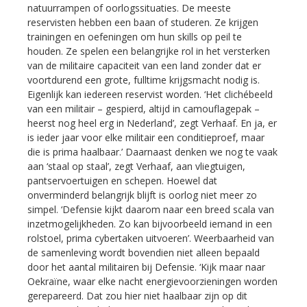
natuurrampen of oorlogssituaties. De meeste
reservisten hebben een baan of studeren. Ze krijgen
trainingen en oefeningen om hun skills op peil te
houden. Ze spelen een belangrijke rol in het versterken
van de militaire capaciteit van een land zonder dat er
voortdurend een grote, fulltime krijgsmacht nodig is.
Eigenlijk kan iedereen reservist worden. ‘Het clichébeeld
van een militair – gespierd, altijd in camouflagepak –
heerst nog heel erg in Nederland’, zegt Verhaaf. En ja, er
is ieder jaar voor elke militair een conditieproef, maar
die is prima haalbaar.’ Daarnaast denken we nog te vaak
aan ‘staal op staal’, zegt Verhaaf, aan vliegtuigen,
pantservoertuigen en schepen. Hoewel dat
onverminderd belangrijk blijft is oorlog niet meer zo
simpel. ‘Defensie kijkt daarom naar een breed scala van
inzetmogelijkheden. Zo kan bijvoorbeeld iemand in een
rolstoel, prima cybertaken uitvoeren’. Weerbaarheid van
de samenleving wordt bovendien niet alleen bepaald
door het aantal militairen bij Defensie. ‘Kijk maar naar
Oekraïne, waar elke nacht energievoorzieningen worden
gerepareerd. Dat zou hier niet haalbaar zijn op dit