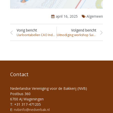
april 16, 2025
Algemeen
Vorig bericht
Volgend bericht
Uurloontabellen CAO Industriële Bakkerij
Uitnodiging workshop Suikerreductie in gebak
Contact
Nederlandse Vereniging voor de Bakkerij (NVB)
Postbus 360
6700 AJ Wageningen
T: +31 317-471205
E:
nvbinfo@nedverbak.nl