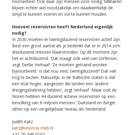
momenteel. Ook daar zijn mensen voor nodig.’ Militairen
blijven echter wel noodzakelijk om daadwerkelijk de
strijd te kunnen voeren en vol te kunnen houden.
Hoeveel reservisten heeft Nederland eigenlijk
nodig?
In 2030 moeten er twintigduizend reservisten actief zijn.
Best een groot aantal als je bedenkt dat er in 2014 zo’n
drieduizend mensen klaarstonden. Op dit moment zijn
het er achtduizend. ‘Dat vraagt óók veel van Defensie’,
zegt Gerbe Verhaaf. ‘Ze moeten getraind worden
bijvoorbeeld.’ Is dat nou veel, twintigduizend? Dat valt
nog te bezien. Natuurlijk, in de Baltische staten is dat
een stuk hoger, aangezien die landen een ‘andere
dreigingsbeleving hebben’, zegt Verhaaf. ‘Maar ook de
Noren hebben 44 duizend actieve reservisten op een
bevolking van 6 miljoen mensen.’ Duitsland en België
zitten op een vergelijkbaar niveau als Nederland.
Judith Katz
katz@vnoncw-mkb.nl
+31 70 349 0162