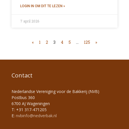
7 april 2026
«
1
2
3
4
5
…
125
»
Contact
Nederlandse Vereniging voor de Bakkerij (NVB)
Postbus 360
6700 AJ Wageningen
T: +31 317-471205
E:
nvbinfo@nedverbak.nl